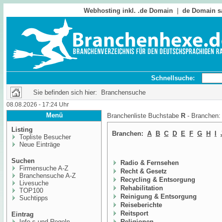
Webhosting inkl. .de Domain
|
de Domain s
Schnellsuche:
Sie befinden sich hier: Branchensuche
08.08.2026 - 17:24 Uhr
Menü
Branchenliste Buchstabe
R
- Branchen
Listing
Branchen:
A
B
C
D
E
F
G
H
I
Topliste Besucher
Neue Einträge
Suchen
Radio & Fernsehen
Firmensuche A-Z
Recht & Gesetz
Branchensuche A-Z
Recycling & Entsorgung
Livesuche
Rehabilitation
TOP100
Reinigung & Entsorgung
Suchtipps
Reiseberichte
Reitsport
Eintrag
Info,s und Regeln
Religionen