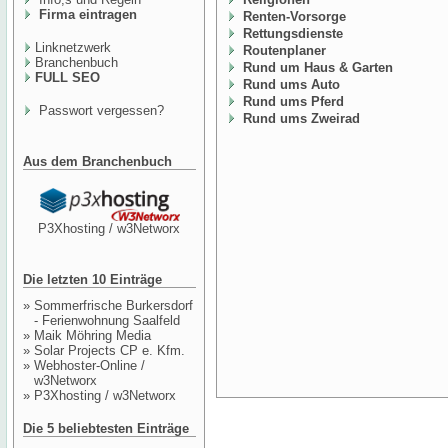
Firma eintragen
Renten-Vorsorge
Rettungsdienste
Linknetzwerk
Routenplaner
Branchenbuch
Rund um Haus & Garten
FULL SEO
Rund ums Auto
Rund ums Pferd
Passwort vergessen?
Rund ums Zweirad
Aus dem Branchenbuch
P3Xhosting / w3Networx
Die letzten 10 Einträge
»
Sommerfrische Burkersdorf
- Ferienwohnung Saalfeld
»
Maik Möhring Media
»
Solar Projects CP e. Kfm.
»
Webhoster-Online /
w3Networx
»
P3Xhosting / w3Networx
Die 5 beliebtesten Einträge