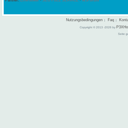
Partner:
Link-Joker
-
SEO FULL SERVICE
-
W3Forum
Nutzungsbedingungen
Faq
Kont
|
|
P3XHo
Copyright © 2013 -2026 by
Seite g