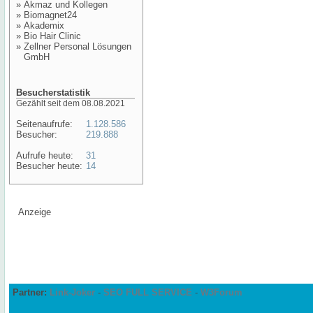
»
Akmaz und Kollegen
»
Biomagnet24
»
Akademix
»
Bio Hair Clinic
»
Zellner Personal Lösungen
GmbH
Besucherstatistik
Gezählt seit dem 08.08.2021
Seitenaufrufe:
1.128.586
Besucher:
219.888
Aufrufe heute:
31
Besucher heute:
14
Anzeige
Partner:
Link-Joker
-
SEO FULL SERVICE
-
W3Forum