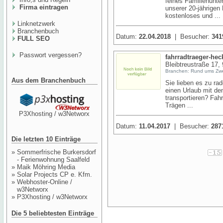
feines Familienunt
Firma eintragen
unserer 20-jährigen
kostenloses und ...
Linknetzwerk
Branchenbuch
Datum:
22.04.2018
| Besucher:
341
FULL SEO
Passwort vergessen?
fahrradtraeger-he
Bleibtreustraße 17
Branchen: Rund ums Zwe
Aus dem Branchenbuch
Sie lieben es zu ra
einen Urlaub mit de
transportieren? Fah
Trägen ...
P3Xhosting / w3Networx
Datum:
11.04.2017
| Besucher:
287
Die letzten 10 Einträge
»
Sommerfrische Burkersdorf
- Ferienwohnung Saalfeld
»
Maik Möhring Media
»
Solar Projects CP e. Kfm.
»
Webhoster-Online /
w3Networx
»
P3Xhosting / w3Networx
Die 5 beliebtesten Einträge