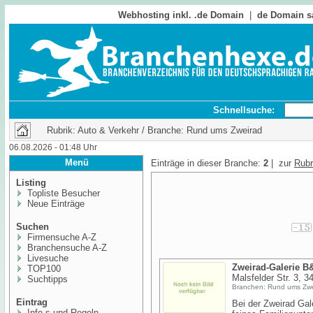
Webhosting inkl. .de Domain
|
de Domain s
Schnellsuche:
Rubrik: Auto & Verkehr / Branche: Rund ums Zweirad
06.08.2026 - 01:48 Uhr
Menü
Einträge in dieser Branche:
2
| zur
Rubr
Listing
Topliste Besucher
Neue Einträge
Suchen
Firmensuche A-Z
Branchensuche A-Z
Livesuche
Zweirad-Galerie 
TOP100
Malsfelder Str. 3, 
Suchtipps
Branchen: Rund ums Zwe
Eintrag
Bei der Zweirad Gale
Info,s und Regeln