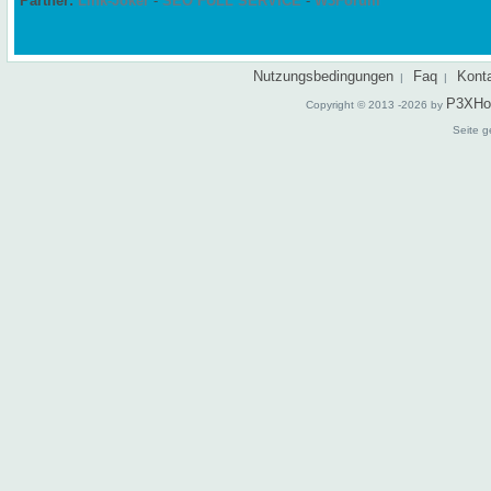
Partner:
Link-Joker
-
SEO FULL SERVICE
-
W3Forum
Nutzungsbedingungen
Faq
Kont
|
|
P3XHo
Copyright © 2013 -2026 by
Seite g