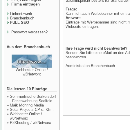
Backlinkpflicht besteht für Standardein
Firma eintragen
Frage:
Kann ich auch Werbebanner mit eintr
Linknetzwerk
Antwort:
Branchenbuch
Einträge mit Werbebanner sind nicht m
FULL SEO
Webseite eintragen.
Passwort vergessen?
Aus dem Branchenbuch
Ihre Frage wird nicht beantwortet?
Senden Sie bitte eine eMail an den Ad
beantworten...
Administration Branchenbuch
Webhoster-Online /
w3Networx
Die letzten 10 Einträge
»
Sommerfrische Burkersdorf
- Ferienwohnung Saalfeld
»
Maik Möhring Media
»
Solar Projects CP e. Kfm.
»
Webhoster-Online /
w3Networx
»
P3Xhosting / w3Networx