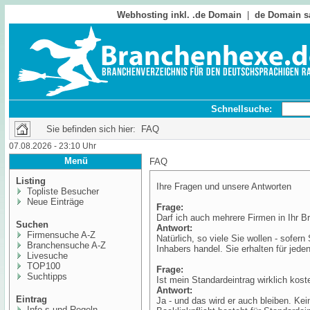
Webhosting inkl. .de Domain
|
de Domain s
Schnellsuche:
Sie befinden sich hier: FAQ
07.08.2026 - 23:10 Uhr
Menü
FAQ
Listing
Ihre Fragen und unsere Antworten
Topliste Besucher
Neue Einträge
Frage:
Darf ich auch mehrere Firmen in Ihr B
Suchen
Antwort:
Firmensuche A-Z
Natürlich, so viele Sie wollen - sofer
Branchensuche A-Z
Inhabers handel. Sie erhalten für jede
Livesuche
TOP100
Frage:
Suchtipps
Ist mein Standardeintrag wirklich kost
Antwort:
Eintrag
Ja - und das wird er auch bleiben. Ke
Info,s und Regeln