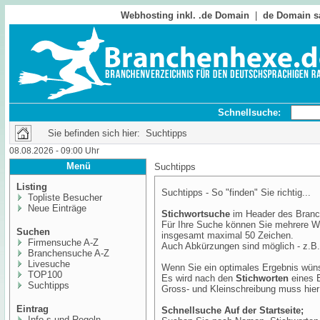
Webhosting inkl. .de Domain
|
de Domain s
Schnellsuche:
Sie befinden sich hier: Suchtipps
08.08.2026 - 09:00 Uhr
Menü
Suchtipps
Listing
Suchtipps - So "finden" Sie richtig...
Topliste Besucher
Neue Einträge
Stichwortsuche
im Header des Bran
Für Ihre Suche können Sie mehrere Wo
Suchen
insgesamt maximal 50 Zeichen.
Firmensuche A-Z
Auch Abkürzungen sind möglich - z.B.
Branchensuche A-Z
Livesuche
Wenn Sie ein optimales Ergebnis wün
TOP100
Es wird nach den
Stichworten
eines E
Suchtipps
Gross- und Kleinschreibung muss hier
Eintrag
Schnellsuche Auf der Startseite;
Info,s und Regeln