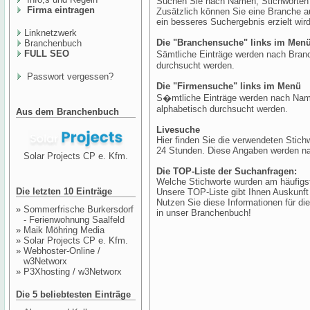
Suchen Sie nach Namen, Stichworten o
Firma eintragen
Zusätzlich können Sie eine Branche a
ein besseres Suchergebnis erzielt wird
Linknetzwerk
Die "Branchensuche" links im Men
Branchenbuch
FULL SEO
Sämtliche Einträge werden nach Branc
durchsucht werden.
Passwort vergessen?
Die "Firmensuche" links im Menü
S�mtliche Einträge werden nach Nam
alphabetisch durchsucht werden.
Aus dem Branchenbuch
Livesuche
Hier finden Sie die verwendeten Stich
24 Stunden. Diese Angaben werden nac
Solar Projects CP e. Kfm.
Die TOP-Liste der Suchanfragen:
Welche Stichworte wurden am häufigs
Die letzten 10 Einträge
Unsere TOP-Liste gibt Ihnen Auskunft
Nutzen Sie diese Informationen für die
»
Sommerfrische Burkersdorf
in unser Branchenbuch!
- Ferienwohnung Saalfeld
»
Maik Möhring Media
»
Solar Projects CP e. Kfm.
»
Webhoster-Online /
w3Networx
»
P3Xhosting / w3Networx
Die 5 beliebtesten Einträge