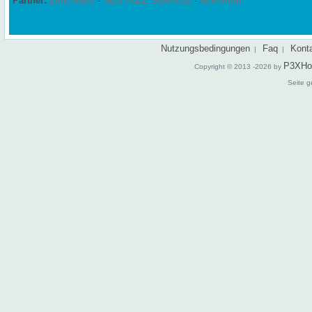
Partner:
Link-Joker
-
SEO FULL SERVICE
-
W3Forum
Nutzungsbedingungen
Faq
Kont
|
|
P3XHo
Copyright © 2013 -2026 by
Seite g