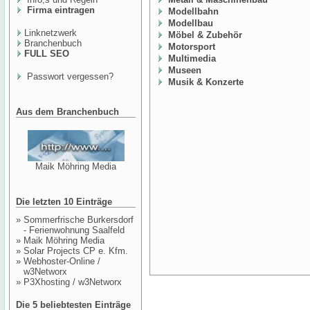
Firma eintragen
Modellbahn
Modellbau
Linknetzwerk
Möbel & Zubehör
Branchenbuch
Motorsport
FULL SEO
Multimedia
Museen
Passwort vergessen?
Musik & Konzerte
Aus dem Branchenbuch
Maik Möhring Media
Die letzten 10 Einträge
»
Sommerfrische Burkersdorf
- Ferienwohnung Saalfeld
»
Maik Möhring Media
»
Solar Projects CP e. Kfm.
»
Webhoster-Online /
w3Networx
»
P3Xhosting / w3Networx
Die 5 beliebtesten Einträge