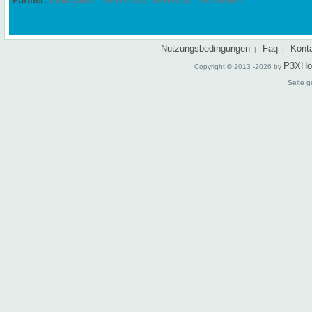
Partner:
Link-Joker
-
SEO FULL SERVICE
-
W3Forum
Nutzungsbedingungen
Faq
Kont
|
|
P3XHo
Copyright © 2013 -2026 by
Seite g