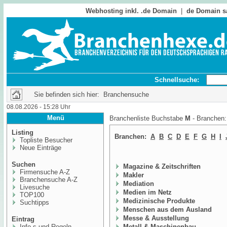
Webhosting inkl. .de Domain
|
de Domain s
Schnellsuche:
Sie befinden sich hier: Branchensuche
08.08.2026 - 15:28 Uhr
Menü
Branchenliste Buchstabe
M
- Branchen
Listing
Branchen:
A
B
C
D
E
F
G
H
I
Topliste Besucher
Neue Einträge
Suchen
Magazine & Zeitschriften
Firmensuche A-Z
Makler
Branchensuche A-Z
Mediation
Livesuche
Medien im Netz
TOP100
Medizinische Produkte
Suchtipps
Menschen aus dem Ausland
Messe & Ausstellung
Eintrag
Info,s und Regeln
Metall & Maschinenbau