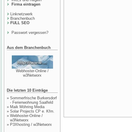
Firma eintragen
Linknetzwerk
Branchenbuch
FULL SEO
Passwort vergessen?
Aus dem Branchenbuch
Webhoster-Online /
w3Networx
Die letzten 10 Einträge
»
Sommerfrische Burkersdorf
- Ferienwohnung Saalfeld
»
Maik Möhring Media
»
Solar Projects CP e. Kfm.
»
Webhoster-Online /
w3Networx
»
P3Xhosting / w3Networx