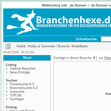
Webhosting inkl. .de Domain
|
de Domain s
Schnellsuche:
Rubrik: Hobby & Sammeln / Branche: Modellbahn
09.08.2026 - 03:12 Uhr
Menü
Einträge in dieser Branche:
0
| zur
Rubr
Listing
Topliste Besucher
Neue Einträge
Suchen
Firmensuche A-Z
Branchensuche A-Z
Livesuche
Kei
TOP100
Suchtipps
Eintrag
Info,s und Regeln