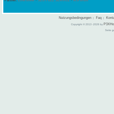
Partner:
Link-Joker
-
SEO FULL SERVICE
-
W3Forum
Nutzungsbedingungen
Faq
Kont
|
|
P3XHo
Copyright © 2013 -2026 by
Seite g