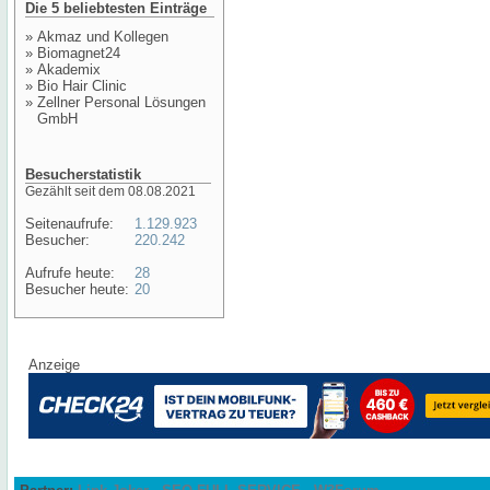
Die 5 beliebtesten Einträge
»
Akmaz und Kollegen
»
Biomagnet24
»
Akademix
»
Bio Hair Clinic
»
Zellner Personal Lösungen
GmbH
Besucherstatistik
Gezählt seit dem 08.08.2021
Seitenaufrufe:
1.129.923
Besucher:
220.242
Aufrufe heute:
28
Besucher heute:
20
Anzeige