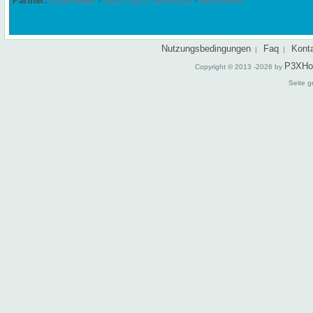
Partner:
Link-Joker
-
SEO FULL SERVICE
-
W3Forum
Nutzungsbedingungen
Faq
Kont
|
|
P3XHo
Copyright © 2013 -2026 by
Seite g