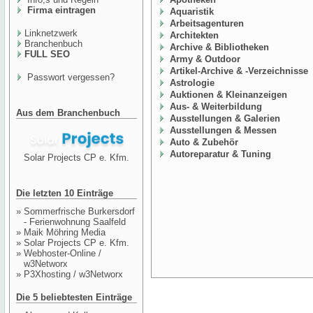
Firma eintragen
Aquaristik
Arbeitsagenturen
Linknetzwerk
Architekten
Branchenbuch
Archive & Bibliotheken
FULL SEO
Army & Outdoor
Artikel-Archive & -Verzeichnisse
Passwort vergessen?
Astrologie
Auktionen & Kleinanzeigen
Aus- & Weiterbildung
Aus dem Branchenbuch
Ausstellungen & Galerien
Ausstellungen & Messen
Auto & Zubehör
Autoreparatur & Tuning
Solar Projects CP e. Kfm.
Die letzten 10 Einträge
»
Sommerfrische Burkersdorf
- Ferienwohnung Saalfeld
»
Maik Möhring Media
»
Solar Projects CP e. Kfm.
»
Webhoster-Online /
w3Networx
»
P3Xhosting / w3Networx
Die 5 beliebtesten Einträge