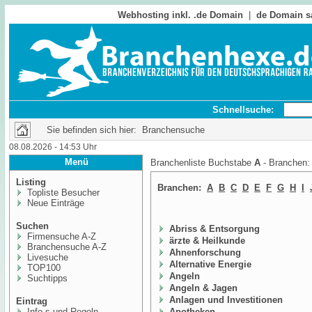
Webhosting inkl. .de Domain
|
de Domain s
Schnellsuche:
Sie befinden sich hier: Branchensuche
08.08.2026 - 14:53 Uhr
Menü
Branchenliste Buchstabe
A
- Branchen
Listing
Branchen:
A
B
C
D
E
F
G
H
I
Topliste Besucher
Neue Einträge
Suchen
Abriss & Entsorgung
Firmensuche A-Z
ärzte & Heilkunde
Branchensuche A-Z
Ahnenforschung
Livesuche
Alternative Energie
TOP100
Angeln
Suchtipps
Angeln & Jagen
Anlagen und Investitionen
Eintrag
Info,s und Regeln
Apotheken