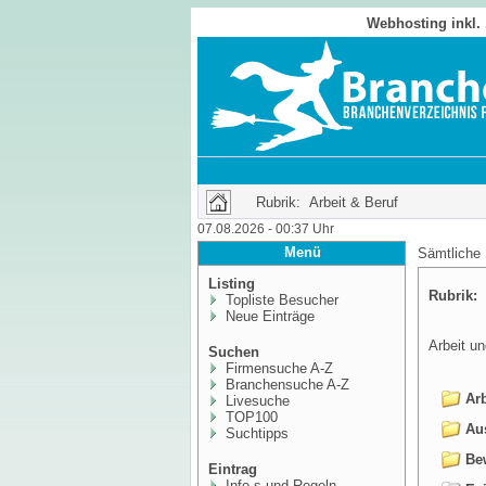
Webhosting inkl.
Rubrik: Arbeit & Beruf
07.08.2026 - 00:37 Uhr
Menü
Sämtliche
Listing
Rubrik:
A
Topliste Besucher
Neue Einträge
Arbeit un
Suchen
Firmensuche A-Z
Branchensuche A-Z
Arb
Livesuche
TOP100
Aus
Suchtipps
Bew
Eintrag
Info,s und Regeln