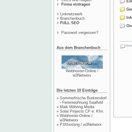
Exi
Firma eintragen
Gew
Linknetzwerk
Inf
Branchenbuch
FULL SEO
Onl
Passwort vergessen?
Kein
Aus dem Branchenbuch
Webhoster-Online /
w3Networx
Die letzten 10 Einträge
»
Sommerfrische Burkersdorf
- Ferienwohnung Saalfeld
»
Maik Möhring Media
»
Solar Projects CP e. Kfm.
»
Webhoster-Online /
w3Networx
»
P3Xhosting / w3Networx