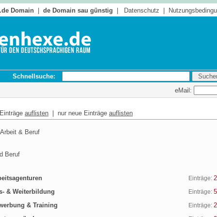
 .de Domain
|
de Domain sau günstig
|
Datenschutz
|
Nutzungsbeding
Schnellsuche:
eMail:
 Einträge
auflisten
| nur neue Einträge
auflisten
rbeit & Beruf
d Beruf
eitsagenturen
2
Einträge:
- & Weiterbildung
5
Einträge:
erbung & Training
2
Einträge: