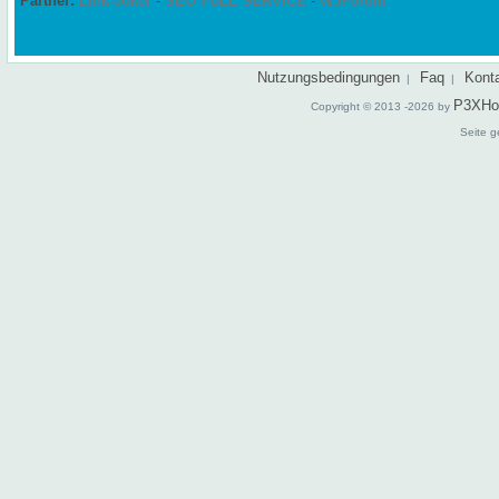
Partner:
Link-Joker
-
SEO FULL SERVICE
-
W3Forum
Nutzungsbedingungen
Faq
Kont
|
|
P3XHo
Copyright © 2013 -2026 by
Seite g