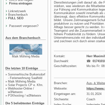
Dienstleistungen zielt darauf ab, die
Firma eintragen
stärken, was wiederum die Mitarbeite
zur Führung und Kommunikation lege
Linknetzwerk
Kommunikation sowohl innerhalb als 
Branchenbuch
überzeugt, dass effektive Kommunikat
FULL SEO
bildet. Unsere Zeitmanagement-Schulun
produktiver zu nutzen und Priorität
Passwort vergessen?
Alltags besser gerecht zu werden. In
Teamgeist und die Zusammenarbeit in
höhere Produktivität zu fördern. Unse
Unternehmensziele mit den individuel
Aus dem Branchenbuch
und zeichnen sich durch einen starke
Kontakt:
Herr Maximil
Maik Möhring Media
Durchwahl:
0174101
Geschäftszeiten:
Mo bis Fr: 08
Die letzten 10 Einträge
»
Sommerfrische Burkersdorf
- Ferienwohnung Saalfeld
»
Maik Möhring Media
Branchen:
Aus- & Weite
»
Solar Projects CP e. Kfm.
»
Webhoster-Online /
Webseite:
https://www
w3Networx
Eingetragen am:
31.01.2024
»
P3Xhosting / w3Networx
Stichworte:
Coach
Die 5 beliebtesten Einträge
Index-Suche:
Indexierte Se