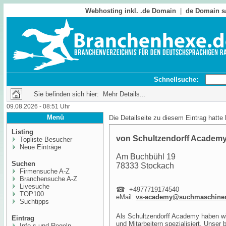
Webhosting inkl. .de Domain
|
de Domain s
Schnellsuche:
Sie befinden sich hier: Mehr Details...
09.08.2026 - 08:51 Uhr
Menü
Die Detailseite zu diesem Eintrag hatte
Listing
von Schultzendorff Acade
Topliste Besucher
Neue Einträge
Am Buchbühl 19
Suchen
78333 Stockach
Firmensuche A-Z
Branchensuche A-Z
Livesuche
+4977719174540
TOP100
eMail:
vs-academy@suchmaschinen
Suchtipps
Als Schultzendorff Academy haben wi
Eintrag
und Mitarbeitern spezialisiert. Unser
Info,s und Regeln