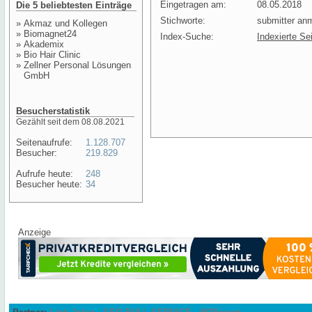
Eingetragen am:
08.05.2018
Die 5 beliebtesten Einträge
Stichworte:
submitter an
»
Akmaz und Kollegen
»
Biomagnet24
Index-Suche:
Indexierte Se
»
Akademix
»
Bio Hair Clinic
»
Zellner Personal Lösungen
GmbH
Besucherstatistik
Gezählt seit dem 08.08.2021
Seitenaufrufe:
1.128.707
Besucher:
219.829
Aufrufe heute:
248
Besucher heute:
34
Anzeige