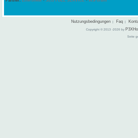
Partner:
Link-Joker
-
SEO FULL SERVICE
-
W3Forum
Nutzungsbedingungen
Faq
Kont
|
|
P3XHo
Copyright © 2013 -2026 by
Seite g