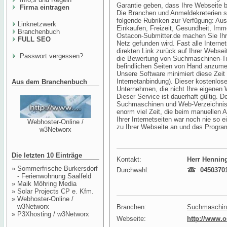
Garantie geben, dass Ihre Webseite 
Firma eintragen
Die Branchen und Anmeldekreterien sin
folgende Rubriken zur Verfügung: Aus
Linknetzwerk
Einkaufen, Freizeit, Gesundheit, Immo
Branchenbuch
Ostacon-Submitter.de machen Sie Ihr
FULL SEO
Netz gefunden wird. Fast alle Internet
direkten Link zurück auf Ihrer Webseit
Passwort vergessen?
die Bewertung von Suchmaschinen-Tref
befindlichen Seiten von Hand anzumel
Unsere Software minimiert diese Zeit
Internetanbindung). Dieser kostenlos
Aus dem Branchenbuch
Unternehmen, die nicht Ihre eigenen
Dieser Service ist dauerhaft gültig. 
Suchmaschinen und Web-Verzeichniss
enorm viel Zeit, die beim manuellen 
Ihrer Internetseiten war noch nie so 
Webhoster-Online /
zu Ihrer Webseite an und das Progra
w3Networx
Die letzten 10 Einträge
Kontakt:
Herr Hennin
»
Sommerfrische Burkersdorf
Durchwahl:
0450370
- Ferienwohnung Saalfeld
»
Maik Möhring Media
»
Solar Projects CP e. Kfm.
»
Webhoster-Online /
w3Networx
Branchen:
Suchmaschin
»
P3Xhosting / w3Networx
Webseite:
http://www.o