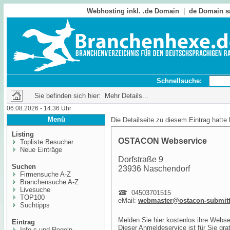
Webhosting inkl. .de Domain
|
de Domain s
Schnellsuche:
Sie befinden sich hier: Mehr Details...
06.08.2026 - 14:36 Uhr
Menü
Die Detailseite zu diesem Eintrag hatte
Listing
OSTACON Webservice
Topliste Besucher
Neue Einträge
Dorfstraße 9
Suchen
23936 Naschendorf
Firmensuche A-Z
Branchensuche A-Z
Livesuche
04503701515
TOP100
eMail:
webmaster@ostacon-submitt
Suchtipps
Melden Sie hier kostenlos ihre Webse
Eintrag
Dieser Anmeldeservice ist für Sie gra
Info,s und Regeln