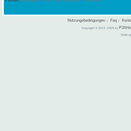
Partner:
Link-Joker
-
SEO FULL SERVICE
-
W3Forum
Nutzungsbedingungen
Faq
Kont
|
|
P3XHo
Copyright © 2013 -2026 by
Seite g