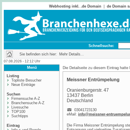
Webhosting inkl. .de Domain
|
de Domain s
Schnellsuche:
Sie befinden sich hier: Mehr Details...
07.08.2026 - 12:12 Uhr
Menü
Die Detailseite zu diesem Eintrag hatte
Listing
Meissner Entrümpelung
Topliste Besucher
Neue Einträge
Oranienburgerstr. 47
Suchen
13437 Berlin
Firmensuche A-Z
Deutschland
Branchensuche A-Z
Livesuche
03041723130
TOP100
eMail:
info@meissner-entruempelu
Suchtipps
Die Firma Meissner Entrümpelung steh
Eintrag
Entsorgung und vielseitige Zusatzse
Info,s und Regeln