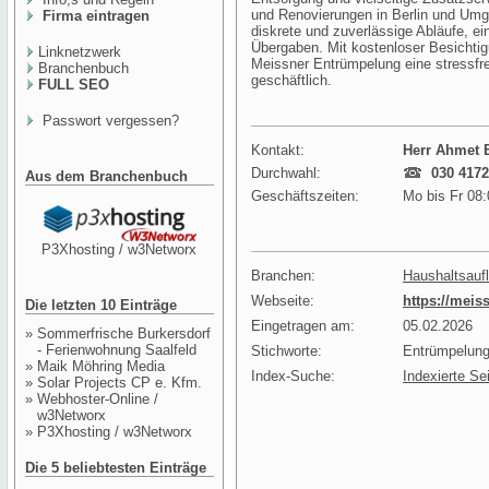
und Renovierungen in Berlin und Um
Firma eintragen
diskrete und zuverlässige Abläufe, e
Übergaben. Mit kostenloser Besichtigu
Linknetzwerk
Meissner Entrümpelung eine stressfre
Branchenbuch
geschäftlich.
FULL SEO
Passwort vergessen?
Kontakt:
Herr Ahmet 
Durchwahl:
030 4172
Aus dem Branchenbuch
Geschäftszeiten:
Mo bis Fr 08:
P3Xhosting / w3Networx
Branchen:
Haushaltsauf
Webseite:
https://meis
Die letzten 10 Einträge
Eingetragen am:
05.02.2026
»
Sommerfrische Burkersdorf
- Ferienwohnung Saalfeld
Stichworte:
Entrümpelung
»
Maik Möhring Media
Index-Suche:
Indexierte Se
»
Solar Projects CP e. Kfm.
»
Webhoster-Online /
w3Networx
»
P3Xhosting / w3Networx
Die 5 beliebtesten Einträge