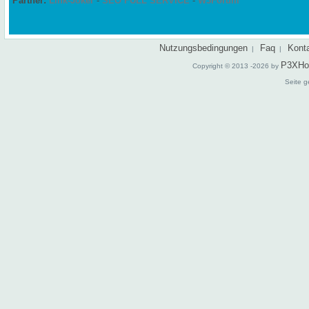
Partner:
Link-Joker
-
SEO FULL SERVICE
-
W3Forum
Nutzungsbedingungen
Faq
Kont
|
|
P3XHo
Copyright © 2013 -2026 by
Seite g