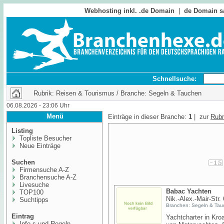
Webhosting inkl. .de Domain
|
de Domain s
Schnellsuche:
Rubrik: Reisen & Tourismus / Branche: Segeln & Tauchen
06.08.2026 - 23:06 Uhr
Menü
Einträge in dieser Branche:
1
| zur
Rubr
Listing
Topliste Besucher
Neue Einträge
Suchen
Firmensuche A-Z
Branchensuche A-Z
Livesuche
Babac Yachten
TOP100
Nik.-Alex.-Mair-Str.
Suchtipps
Branchen: Segeln & Tau
Eintrag
Yachtcharter in Kroa
Info,s und Regeln