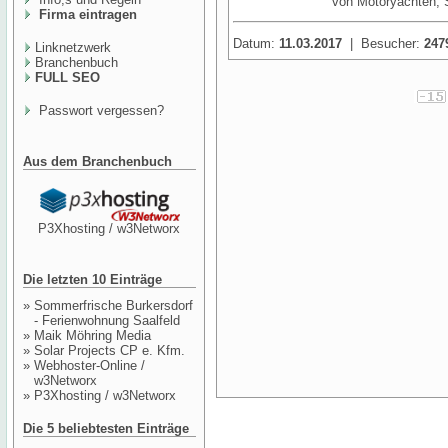
von Motoryachten, 
Firma eintragen
Datum:
11.03.2017
| Besucher:
247
Linknetzwerk
Branchenbuch
FULL SEO
Passwort vergessen?
Aus dem Branchenbuch
P3Xhosting / w3Networx
Die letzten 10 Einträge
»
Sommerfrische Burkersdorf
- Ferienwohnung Saalfeld
»
Maik Möhring Media
»
Solar Projects CP e. Kfm.
»
Webhoster-Online /
w3Networx
»
P3Xhosting / w3Networx
Die 5 beliebtesten Einträge