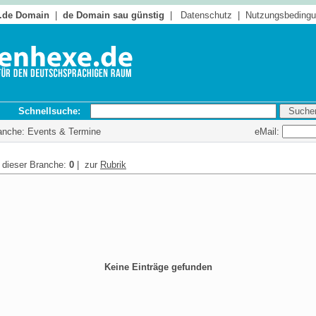
 .de Domain
|
de Domain sau günstig
|
Datenschutz
|
Nutzungsbeding
Schnellsuche:
eMail:
ranche: Events & Termine
n dieser Branche:
0
| zur
Rubrik
Keine Einträge gefunden