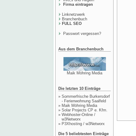
Firma eintragen
Linknetzwerk
Branchenbuch
FULL SEO
Passwort vergessen?
Aus dem Branchenbuch
Maik Möhring Media
Die letzten 10 Einträge
»
Sommerfrische Burkersdorf
- Ferienwohnung Saalfeld
»
Maik Möhring Media
»
Solar Projects CP e. Kfm.
»
Webhoster-Online /
w3Networx
»
P3Xhosting / w3Networx
Die 5 beliebtesten Einträge