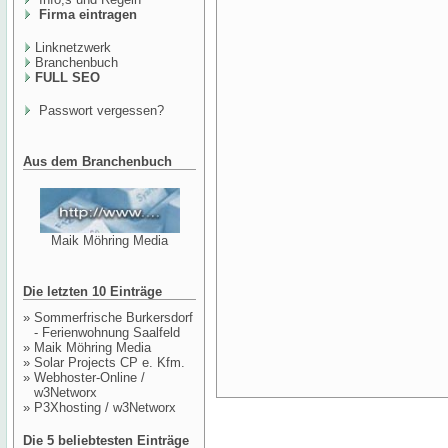
Firma eintragen
Linknetzwerk
Branchenbuch
FULL SEO
Passwort vergessen?
Aus dem Branchenbuch
Maik Möhring Media
Die letzten 10 Einträge
»
Sommerfrische Burkersdorf
- Ferienwohnung Saalfeld
»
Maik Möhring Media
»
Solar Projects CP e. Kfm.
»
Webhoster-Online /
w3Networx
»
P3Xhosting / w3Networx
Die 5 beliebtesten Einträge