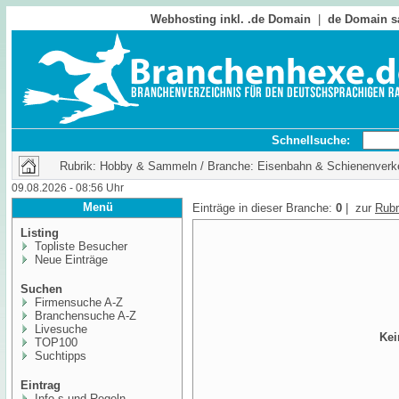
Webhosting inkl. .de Domain
|
de Domain s
Schnellsuche:
Rubrik: Hobby & Sammeln / Branche: Eisenbahn & Schienenverk
09.08.2026 - 08:56 Uhr
Menü
Einträge in dieser Branche:
0
| zur
Rubr
Listing
Topliste Besucher
Neue Einträge
Suchen
Firmensuche A-Z
Branchensuche A-Z
Livesuche
Kei
TOP100
Suchtipps
Eintrag
Info,s und Regeln