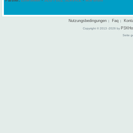
Partner:
Link-Joker
-
SEO FULL SERVICE
-
W3Forum
Nutzungsbedingungen
Faq
Kont
|
|
P3XHo
Copyright © 2013 -2026 by
Seite g