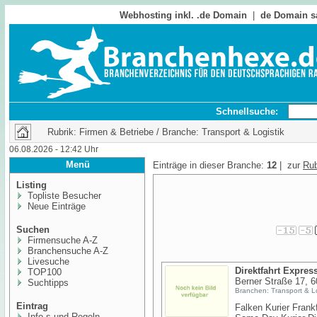
Webhosting inkl. .de Domain
|
de Domain s
Schnellsuche:
Rubrik: Firmen & Betriebe / Branche: Transport & Logistik
06.08.2026 - 12:42 Uhr
Menü
Einträge in dieser Branche:
12
| zur
Rub
Listing
Topliste Besucher
Neue Einträge
Suchen
Firmensuche A-Z
Branchensuche A-Z
Livesuche
Direktfahrt Expres
TOP100
Berner Straße 17, 
Suchtipps
Branchen: Transport & Lo
Eintrag
Falken Kurier Frankf
Info,s und Regeln