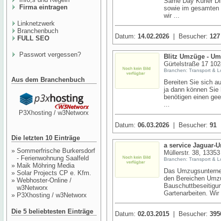
Same Day Kurier Dir
Firma eintragen
sowie im gesamten 
wir ...
Linknetzwerk
Branchenbuch
Datum:
14.02.2026
| Besucher:
127
FULL SEO
Passwort vergessen?
Blitz Umzüge - Um
Gürtelstraße 17 102
Branchen: Transport & Lo
Aus dem Branchenbuch
Bereiten Sie sich a
ja dann können Sie 
benötigen einen ge
...
P3Xhosting / w3Networx
Datum:
06.03.2026
| Besucher:
91
Die letzten 10 Einträge
a service Jaguar-
»
Sommerfrische Burkersdorf
Müllerstr. 38, 13353
- Ferienwohnung Saalfeld
Branchen: Transport & Lo
»
Maik Möhring Media
Das Umzugsunterneh
»
Solar Projects CP e. Kfm.
den Bereichen Umzu
»
Webhoster-Online /
Bauschuttbeseitigu
w3Networx
Gartenarbeiten. Wir 
»
P3Xhosting / w3Networx
Die 5 beliebtesten Einträge
Datum:
02.03.2015
| Besucher:
395