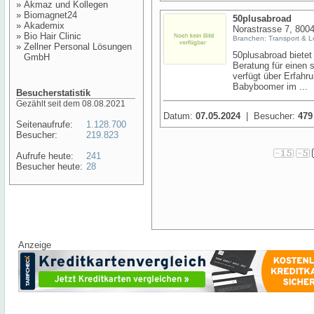
»
Akmaz und Kollegen
»
Biomagnet24
50plusabroad
»
Akademix
Norastrasse 7, 800
»
Bio Hair Clinic
Branchen: Transport & Lo
»
Zellner Personal Lösungen
50plusabroad biete
GmbH
Beratung für einen
verfügt über Erfahru
Babyboomer im ...
Besucherstatistik
Gezählt seit dem 08.08.2021
Datum:
07.05.2024
| Besucher:
479
Seitenaufrufe:
1.128.700
Besucher:
219.823
Aufrufe heute:
241
Besucher heute:
28
Anzeige