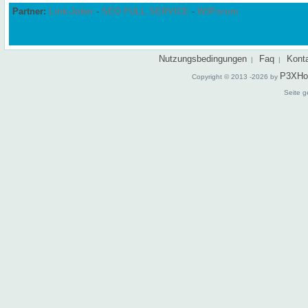
Partner:
Link-Joker
-
SEO FULL SERVICE
-
W3Forum
Nutzungsbedingungen
Faq
Kont
|
|
P3XHo
Copyright © 2013 -2026 by
Seite g